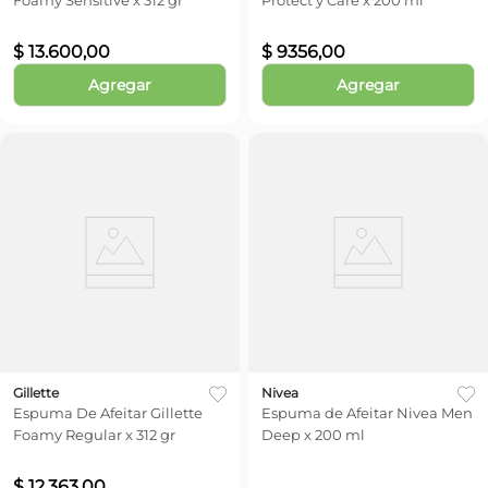
Foamy Sensitive x 312 gr
Protect y Care x 200 ml
$
13
.
600
,
00
$
9356
,
00
Agregar
Agregar
Gillette
Nivea
Espuma De Afeitar Gillette
Espuma de Afeitar Nivea Men
Foamy Regular x 312 gr
Deep x 200 ml
$
12
.
363
,
00