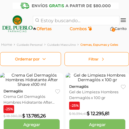
Estoy buscando...
🔥
Ofertas
Combos 💣
0
Cuidado Personal
Cuidado Masculino
Cremas, Espumas y Geles
Filtrar
Dermaglós
Dermaglós
Gel de Limpieza Hombres
Crema Gel Dermaglós
Dermaglós x 100 gr
Hombres Hidratante After
-
25
%
Shave x100 ml
-
25
%
$
12
.
295
,
81
$
16
.
394
,
41
$
13
.
785
,
26
$
18
.
380
,
35
Agregar
Agregar