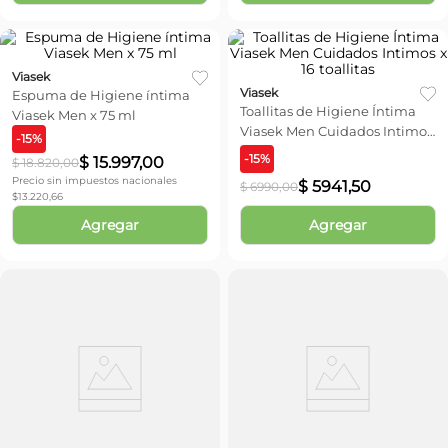
Viasek
Viasek
Espuma de Higiene íntima
Toallitas de Higiene Íntima
Viasek Men x 75 ml
Viasek Men Cuidados Intimos
-
15
%
x 16 toallitas
-
15
%
$
15
.
997
,
00
$
18
.
820
,
00
Precio sin impuestos nacionales
$
5941
,
50
$
6990
,
00
$
13.220,66
Agregar
Agregar